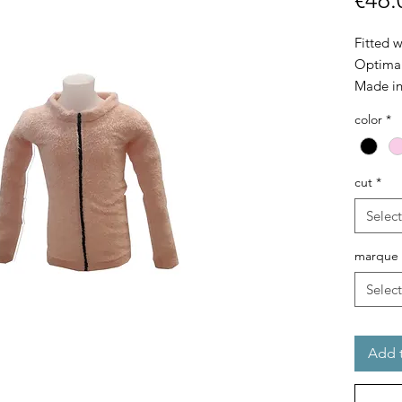
€46.
Fitted 
Optimal
Made in
color
*
cut
*
Select
marque
Select
Add t