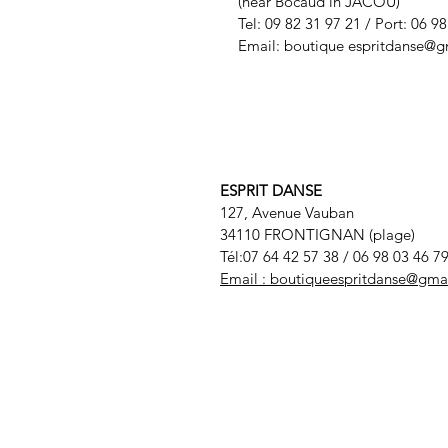
(near Bocaud in JACOU)
Tel: 09 82 31 97 21 / Port: 06 9
Email: boutique
espritdanse@g
ESPRIT DANSE
127, Avenue Vauban
34110 FRONTIGNAN (plage)
Tél:07 64 42 57 38
/ 06 98 03 46 7
Email :
boutiqueespritdanse@gma