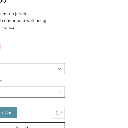
00
warm-up jacket
 comfort and well-being
 France
*
o Cart