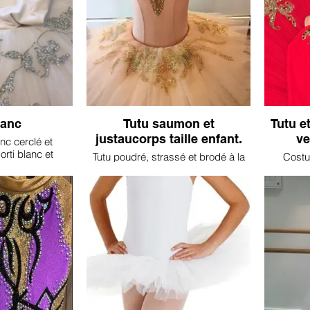
lanc
Tutu saumon et
Tutu e
justaucorps taille enfant.
ve
nc cerclé et
rti blanc et
Tutu poudré, strassé et brodé à la
Costu
rgentées.
main.
justaucorp