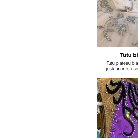
Tutu b
Tutu plateau bla
justaucorps asso
broderies a