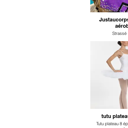
Justaucorp
aéro
Strassé 
tutu platea
Tutu plateau 8 é