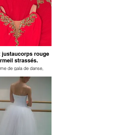
t justaucorps rouge
rmeil strassés.
me de gala de danse,
s et tutu plateau assortis.