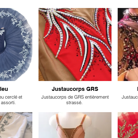
leu
Justaucorps GRS
eu cerclé et
Justaucorps de GRS entièrement
Justauc
assorti.
strassé.
Pour compétitions en individuel ou
en équipe.