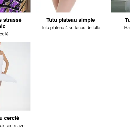
s strassé
Tutu plateau simple
T
bic
Tutu plateau 4 surfaces de tulle
Hau
collé
u cerclé
paisseurs ave