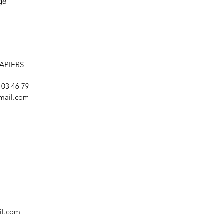
age
LAPIERS
8 03 46 79
mail.com
9
il.com