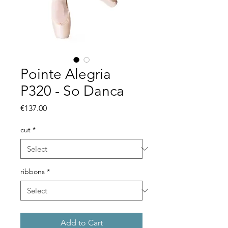
Pointe Alegria
P320 - So Danca
Price
€137.00
cut
*
ribbons
*
Add to Cart