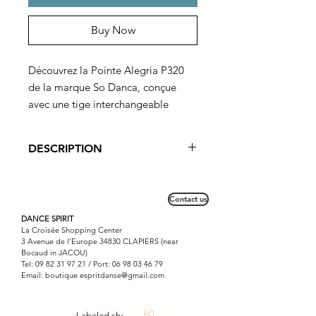
Buy Now
Découvrez la Pointe Alegria P320
de la marque So Danca, conçue
avec une tige interchangeable
offrant 3 forces différentes. Cette
caractéristique permet une durée de
DESCRIPTION
vie prolongée de la pointe et une
adaptation parfaite au contexte de
La pointe Alegria P320 offre la
la danseuse, que ce soit pour
possibilité de choisir la dureté du
Contact us
cambrion. Ainsi, selon les exercices
l'échauffement, les répétitions ou
travaillés et le contexte ( concours,
DANCE SPIRIT
les performances sur scène. Cette
La Croisée Shopping Center
gala, audition) la danseuse opte pour
pointe convient particulièrement
3 Avenue de l'Europe 34830 CLAPIERS (near
un cambrion adaté à la situation.
Bocaud in JACOU)
aux danseuses avancées à
Livrée avec 2 jeux de cambrion ; mi-
Tel:
09 82 31 97 21
/ Port:
06 98 03 46 79
expérimentées, offrant un soutien et
Email: boutique
espritdanse@gmail.com
souple et mi- rigide.
une flexibilité idéale pour des
mouvements complexes.
Labeled shop