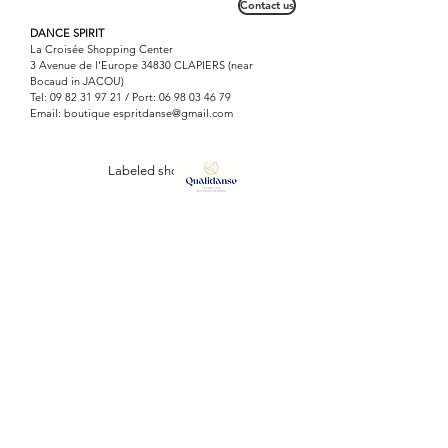
Contact us
Fabriquée en C.E.
DANCE SPIRIT
La Croisée Shopping Center
3 Avenue de l'Europe 34830 CLAPIERS (near
Bocaud in JACOU)
Tel:
09 82 31 97 21
/ Port:
06 98 03 46 79
Email: boutique
espritdanse@gmail.com
Labeled shop