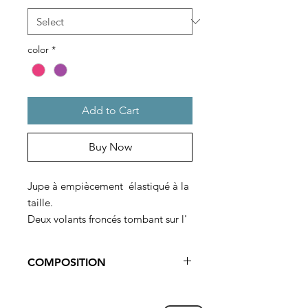
color
*
Add to Cart
Buy Now
Jupe à empiècement élastiqué à la
taille.
Deux volants froncés tombant sur l'
ourlet, au-dessus des genoux.
Se porte sur ou sous un haut.
COMPOSITION
94% polyester 6% élasthanne.
Entièrement doublée.