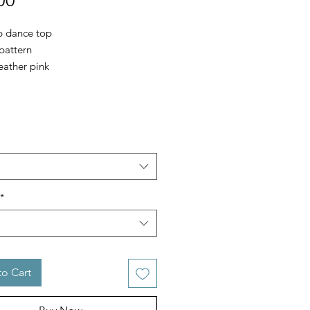
00
p dance top
pattern
eather pink
ike G
*
o Cart