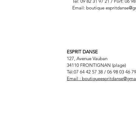
Tel: 09 82 31 97 21 / Port: 06 9
Email: boutique
espritdanse@g
ESPRIT DANSE
127, Avenue Vauban
34110 FRONTIGNAN (plage)
Tél:07 64 42 57 38
/ 06 98 03 46 7
Email :
boutiqueespritdanse@gma