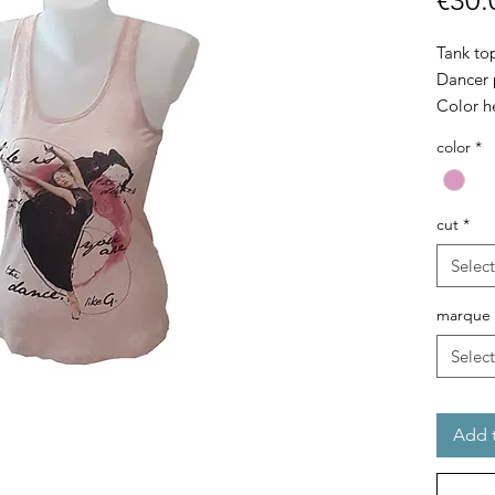
€30.
Tank to
Dancer 
Color h
Brand L
color
*
cut
*
Select
marque
Select
Add t