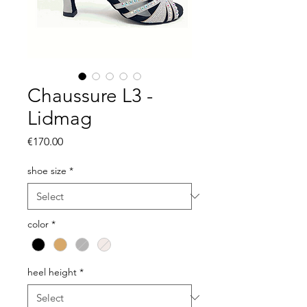
Chaussure L3 -
Lidmag
Price
€170.00
shoe size
*
color
*
heel height
*