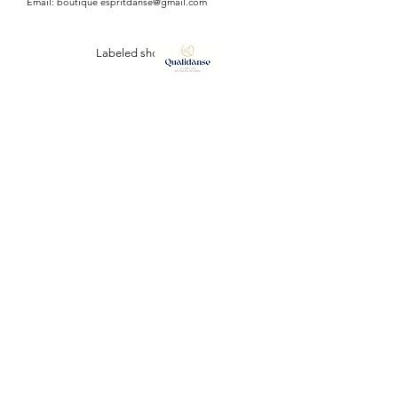
Email: boutique
espritdanse@gmail.com
chaussures allient style et qualité
pour répondre à toutes vos
Labeled shop
exigences en terme de chaussant.
ESPRIT DANSE
127, Avenue Vauban
34110 FRONTIGNAN (plage)
Tél:
07 64 42 57 38
/
06 98 03 46 79
Email :
boutiqueespritdanse@gmail.com