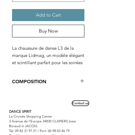
Add to Cart
Buy Now
La chaussure de danse L3 de la
marque Lidmag, un modèle élégant
et scintillant parfait pour les soirées
dansantes et les cérémonies de
mariage. Avec des strass à l'avant
COMPOSITION
au niveau de l'empeigne et à
l'arrière sur la cheville, ces
Cuir et satin.
chaussures ajoutent une touche de
Semelle Suèdine.
Contact us
glamour à votre tenue. Fabriquées
DANCE SPIRIT
en Italie, elles sont confectionnées
La Croisée Shopping Center
avec une combinaison de cuir et de
3 Avenue de l'Europe 34830 CLAPIERS (near
Bocaud in JACOU)
satin pour un confort sans
Tel:
09 82 31 97 21
/ Port:
06 98 03 46 79
équivalent. Idéales pour danser, ces