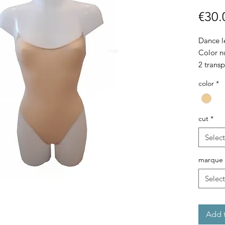
€30.
Dance l
Color n
2 transp
color
*
cut
*
Select
marque
Select
Add t