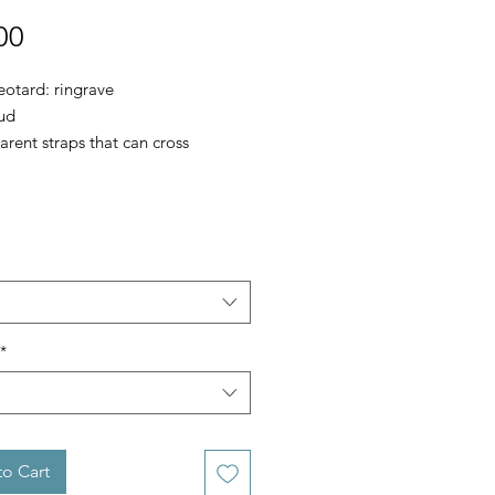
Price
00
eotard: ringrave
ud
arent straps that can cross
*
o Cart