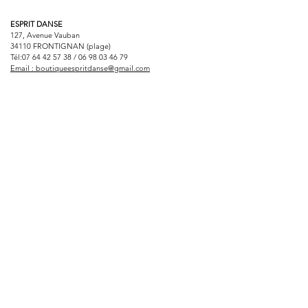
ESPRIT DANSE
127, Avenue Vauban
34110 FRONTIGNAN (plage)
Tél:
07 64 42 57 38
/
06 98 03 46 79
Email :
boutiqueespritdanse@gmail.com